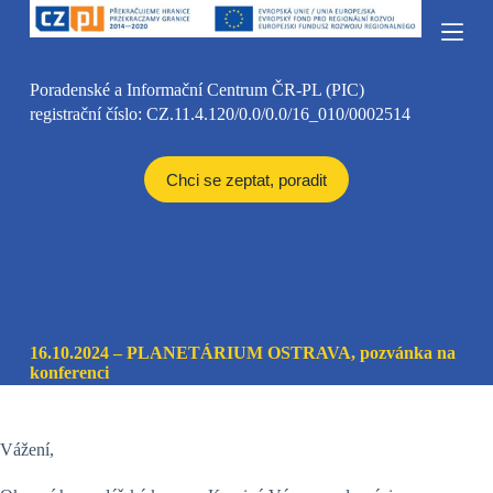
S
k
i
p
Poradenské a Informační Centrum ČR-PL (PIC)
t
registrační číslo: CZ.11.4.120/0.0/0.0/16_010/0002514
o
c
o
n
Chci se zeptat, poradit
t
e
n
t
16.10.2024 – PLANETÁRIUM OSTRAVA, pozvánka na
konferenci
Vážení,