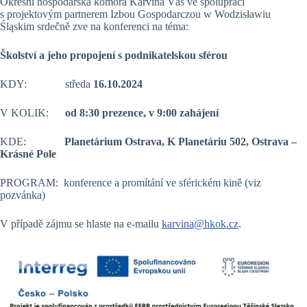
Okresní hospodářská komora Karviná Vás ve spolupráci
s projektovým partnerem Izbou Gospodarczou w Wodzisławiu
Śląskim srdečně zve na konferenci na téma:
Školství a jeho propojení s podnikatelskou sférou
KDY: středa
16.10.2024
V KOLIK:
od 8:30 prezence, v 9:00 zahájení
KDE:
Planetárium Ostrava, K Planetáriu 502, Ostrava –
Krásné Pole
PROGRAM: konference a promítání ve sférickém kině (viz
pozvánka)
V případě zájmu se hlaste na e-mailu
karvina@hkok.cz
.