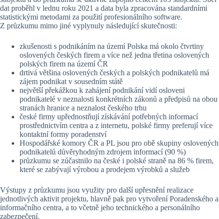
dat proběhl v lednu roku 2021 a data byla zpracována standardními
statistickými metodami za použití profesionálního software.
Z průzkumu mimo jiné vyplynuly následující skutečnosti:
zkušenosti s podnikáním na území Polska má okolo čtvrtiny
oslovených českých firem a více než jedna třetina oslovených
polských firem na území ČR
drtivá většina oslovených českých a polských podnikatelů má
zájem podnikat v sousedním státě
největší překážkou k zahájení podnikání vidí osloveni
podnikatelé v neznalosti konkrétních zákonů a předpisů na obou
stranách hranice a neznalost českého trhu
české firmy upřednostňují získávání potřebných informací
prostřednictvím centra a z internetu, polské firmy preferují více
kontaktní formy poradenství
Hospodářské komory ČR a PL jsou pro obě skupiny oslovených
podnikatelů důvěryhodným zdrojem informací (90 %)
průzkumu se zúčastnilo na české i polské straně na 86 % firem,
které se zabývají výrobou a prodejem výrobků a služeb
Výstupy z průzkumu jsou využity pro další upřesnění realizace
jednotlivých aktivit projektu, hlavně pak pro vytvoření Poradenského a
informačního centra, a to včetně jeho technického a personálního
zabezpečení.