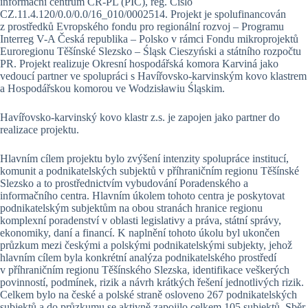
informační centrum ČR-PL (PIC), reg. Číslo
CZ.11.4.120/0.0/0.0/16_010/0002514. Projekt je spolufinancován
z prostředků Evropského fondu pro regionální rozvoj – Programu
Interreg V-A Česká republika – Polsko v rámci Fondu mikroprojektů
Euroregionu Těšínské Slezsko – Śląsk Cieszyński a státního rozpočtu
PR. Projekt realizuje Okresní hospodářská komora Karviná jako
vedoucí partner ve spolupráci s Havířovsko-karvinským kovo klastrem
a Hospodářskou komorou ve Wodzisławiu Śląskim.
Havířovsko-karvinský kovo klastr z.s. je zapojen jako partner do
realizace projektu.
Hlavním cílem projektu bylo zvýšení intenzity spolupráce institucí,
komunit a podnikatelských subjektů v příhraničním regionu Těšínské
Slezsko a to prostřednictvím vybudování Poradenského a
informačního centra. Hlavním úkolem tohoto centra je poskytovat
podnikatelským subjektům na obou stranách hranice regionu
komplexní poradenství v oblasti legislativy a práva, státní správy,
ekonomiky, daní a financí. K naplnění tohoto úkolu byl ukončen
průzkum mezi českými a polskými podnikatelskými subjekty, jehož
hlavním cílem byla konkrétní analýza podnikatelského prostředí
v příhraničním regionu Těšínského Slezska, identifikace veškerých
povinností, podmínek, rizik a návrh krátkých řešení jednotlivých rizik.
Celkem bylo na české a polské straně osloveno 267 podnikatelských
subjektů a do průzkumu se aktivně zapojilo celkem 105 subjektů. Sběr