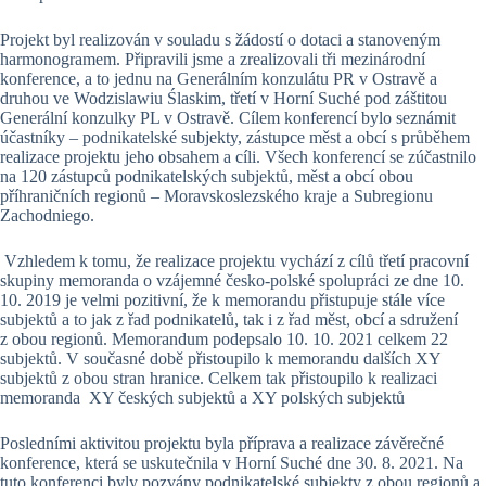
Projekt byl realizován v souladu s žádostí o dotaci a stanoveným
harmonogramem. Připravili jsme a zrealizovali tři mezinárodní
konference, a to jednu na Generálním konzulátu PR v Ostravě a
druhou ve Wodzislawiu Ślaskim, třetí v Horní Suché pod záštitou
Generální konzulky PL v Ostravě. Cílem konferencí bylo seznámit
účastníky – podnikatelské subjekty, zástupce měst a obcí s průběhem
realizace projektu jeho obsahem a cíli. Všech konferencí se zúčastnilo
na 120 zástupců podnikatelských subjektů, měst a obcí obou
příhraničních regionů – Moravskoslezského kraje a Subregionu
Zachodniego.
Vzhledem k tomu, že realizace projektu vychází z cílů třetí pracovní
skupiny memoranda o vzájemné česko-polské spolupráci ze dne 10.
10. 2019 je velmi pozitivní, že k memorandu přistupuje stále více
subjektů a to jak z řad podnikatelů, tak i z řad měst, obcí a sdružení
z obou regionů. Memorandum podepsalo 10. 10. 2021 celkem 22
subjektů. V současné době přistoupilo k memorandu dalších XY
subjektů z obou stran hranice. Celkem tak přistoupilo k realizaci
memoranda XY českých subjektů a XY polských subjektů
Posledními aktivitou projektu byla příprava a realizace závěrečné
konference, která se uskutečnila v Horní Suché dne 30. 8. 2021. Na
tuto konferenci byly pozvány podnikatelské subjekty z obou regionů a