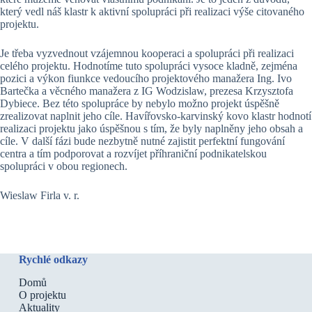
který vedl náš klastr k aktivní spolupráci při realizaci výše citovaného
projektu.
Je třeba vyzvednout vzájemnou kooperaci a spolupráci při realizaci
celého projektu. Hodnotíme tuto spolupráci vysoce kladně, zejména
pozici a výkon fiunkce vedoucího projektového manažera Ing. Ivo
Bartečka a věcného manažera z IG Wodzislaw, prezesa Krzysztofa
Dybiece. Bez této spolupráce by nebylo možno projekt úspěšně
zrealizovat naplnit jeho cíle. Havířovsko-karvinský kovo klastr hodnotí
realizaci projektu jako úspěšnou s tím, že byly naplněny jeho obsah a
cíle. V další fázi bude nezbytně nutné zajistit perfektní fungování
centra a tím podporovat a rozvíjet příhraniční podnikatelskou
spolupráci v obou regionech.
Wieslaw Firla v. r.
Rychlé odkazy
Domů
O projektu
Aktuality