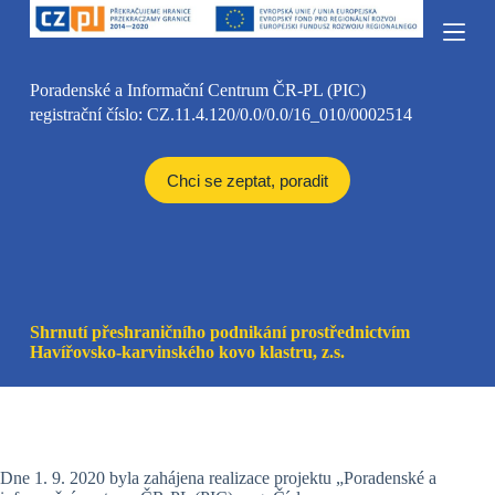
S
k
i
p
Poradenské a Informační Centrum ČR-PL (PIC)
t
registrační číslo: CZ.11.4.120/0.0/0.0/16_010/0002514
o
c
o
n
Chci se zeptat, poradit
t
e
n
t
Shrnutí přeshraničního podnikání prostřednictvím
Havířovsko-karvinského kovo klastru, z.s.
Dne 1. 9. 2020 byla zahájena realizace projektu „Poradenské a