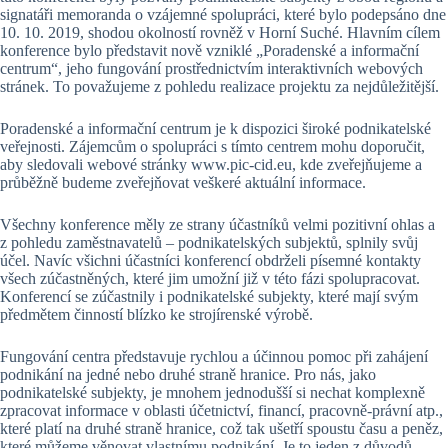
signatáři memoranda o vzájemné spolupráci, které bylo podepsáno dne
10. 10. 2019, shodou okolností rovněž v Horní Suché. Hlavním cílem
konference bylo představit nově vzniklé „Poradenské a informační
centrum“, jeho fungování prostřednictvím interaktivních webových
stránek. To považujeme z pohledu realizace projektu za nejdůležitější.
Poradenské a informační centrum je k dispozici široké podnikatelské
veřejnosti. Zájemcům o spolupráci s tímto centrem mohu doporučit,
aby sledovali webové stránky www.pic-cid.eu, kde zveřejňujeme a
průběžně budeme zveřejňovat veškeré aktuální informace.
Všechny konference měly ze strany účastníků velmi pozitivní ohlas a
z pohledu zaměstnavatelů – podnikatelských subjektů, splnily svůj
účel. Navíc všichni účastníci konferencí obdrželi písemné kontakty
všech zúčastněných, které jim umožní již v této fázi spolupracovat.
Konferencí se zúčastnily i podnikatelské subjekty, které mají svým
předmětem činností blízko ke strojírenské výrobě.
Fungování centra představuje rychlou a účinnou pomoc při zahájení
podnikání na jedné nebo druhé straně hranice. Pro nás, jako
podnikatelské subjekty, je mnohem jednodušší si nechat komplexně
zpracovat informace v oblasti účetnictví, financí, pracovně-právní atp.,
které platí na druhé straně hranice, což tak ušetří spoustu času a peněz,
které můžeme věnovat vlastnímu podnikání. Je to jeden z důvodů,