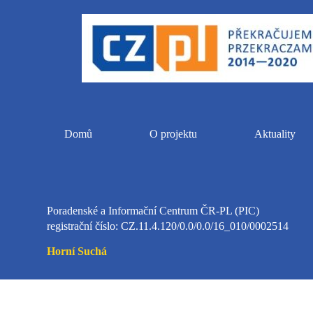
S
k
i
p
t
o
c
o
n
t
Domů
O projektu
Aktuality
e
n
t
Poradenské a Informační Centrum ČR-PL (PIC)
registrační číslo: CZ.11.4.120/0.0/0.0/16_010/0002514
Horní Suchá