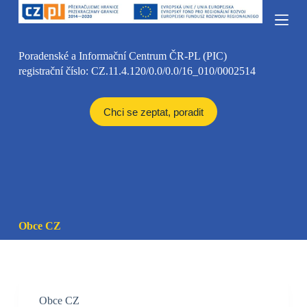
S
k
i
p
Poradenské a Informační Centrum ČR-PL (PIC)
t
registrační číslo: CZ.11.4.120/0.0/0.0/16_010/0002514
o
c
o
n
Chci se zeptat, poradit
t
e
n
t
Obce CZ
Obce CZ