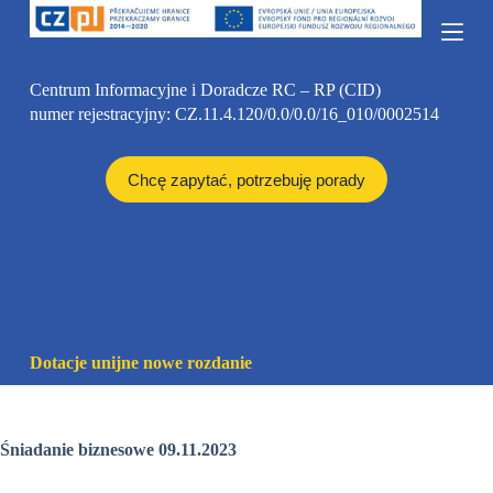
P
r
z
e
Centrum Informacyjne i Doradcze RC – RP (CID)
j
numer rejestracyjny: CZ.11.4.120/0.0/0.0/16_010/0002514
d
ź
d
o
Chcę zapytać, potrzebuję porady
t
r
e
ś
c
i
Dotacje unijne nowe rozdanie
Śniadanie biznesowe 09.11.2023