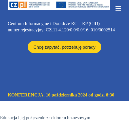
P
r
z
e
Centrum Informacyjne i Doradcze RC – RP (CID)
j
numer rejestracyjny: CZ.11.4.120/0.0/0.0/16_010/0002514
d
ź
d
o
Chcę zapytać, potrzebuję porady
t
r
e
ś
c
i
KONFERENCJA, 16 października 2024 od godz. 8:30
Edukacja i jej połączenie z sektorem biznesowym