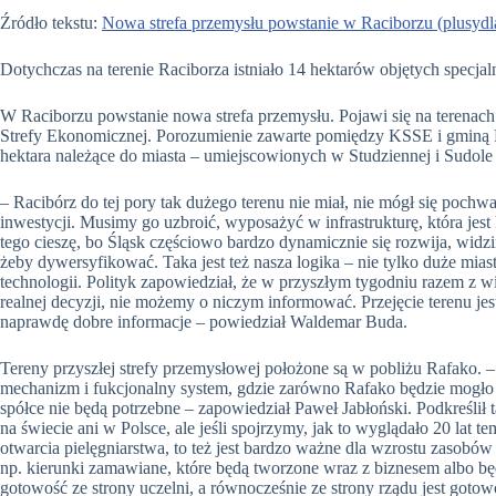
Źródło tekstu:
Nowa strefa przemysłu powstanie w Raciborzu (plusydl
Dotychczas na terenie Raciborza istniało 14 hektarów objętych specj
W Raciborzu powstanie nowa strefa przemysłu. Pojawi się na terenac
Strefy Ekonomicznej. Porozumienie zawarte pomiędzy KSSE i gminą R
hektara należące do miasta – umiejscowionych w Studziennej i Sudol
– Racibórz do tej pory tak dużego terenu nie miał, nie mógł się poch
inwestycji. Musimy go uzbroić, wyposażyć w infrastrukturę, która jest
tego cieszę, bo Śląsk częściowo bardzo dynamicznie się rozwija, widzi
żeby dywersyfikować. Taka jest też nasza logika – nie tylko duże mia
technologii. Polityk zapowiedział, że w przyszłym tygodniu razem z 
realnej decyzji, nie możemy o niczym informować. Przejęcie terenu j
naprawdę dobre informacje – powiedział Waldemar Buda.
Tereny przyszłej strefy przemysłowej położone są w pobliżu Rafako. – 
mechanizm i fukcjonalny system, gdzie zarówno Rafako będzie mogło c
spółce nie będą potrzebne – zapowiedział Paweł Jabłoński. Podkreślił 
na świecie ani w Polsce, ale jeśli spojrzymy, jak to wyglądało 20 lat 
otwarcia pielęgniarstwa, to też jest bardzo ważne dla wzrostu zasobów 
np. kierunki zamawiane, które będą tworzone wraz z biznesem albo bę
gotowość ze strony uczelni, a równocześnie ze strony rządu jest gotow