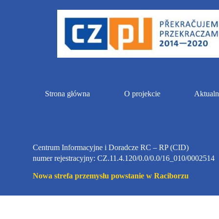
P
r
z
e
j
d
ź
d
o
t
Strona główna
O projekcie
Aktualn
r
e
ś
c
i
Centrum Informacyjne i Doradcze RC – RP (CID)
numer rejestracyjny: CZ.11.4.120/0.0/0.0/16_010/0002514
Nowa strefa przemysłu powstanie w Raciborzu