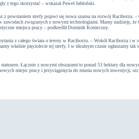
ły z tego skorzystać – wskazał Paweł Jabłoński.
z z powstaniem strefy pojawi się nowa szansa na rozwój Raciborza. – 
w zawodach związanych z nowymi technologiami. Mamy nadzieję, że ta 
istyczne miejsca pracy – podkreślił Dominik Konieczny.
pytania z całego świata o tereny w Raciborzu. – Wokół Raciborza i w
amy właśnie pięciolecie tej strefy. I w idealnym czasie ogłaszamy tak
ym statusem. Łącznie z nowymi obszarami to ponad 53 hektary dla now
owych miejsc pracy i przyciągnięcia do miasta nowych inwestycji, szc