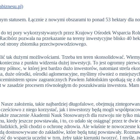
abiznesu.pl)
alnym statusem. Łącznie z nowymi obszarami to ponad 53 hektary dla 
h do tej pory wykorzystywanych przez Krajowy Ośrodek Wsparcia Rolni
acibórz pozwala na przekazanie na tereny inwestycyjne blisko 40 h
e od strony zbiornika przeciwpowodziowego.
walić tak dużymi możliwościami. Trzeba ten teren skonsolidować. Wiemy
 konieczna z punktu widzenia dużej inwestycji. To jest ogromny pierws
my północ, w której jest bardzo dużo inwestorów, natomiast strefa ekon
sta, duże ośrodki, ośrodki aglomeracyjne, myślimy również o mniejszy
wiceministrem spraw zagranicznych Pawłem Jabłońskim spotkają się z 
est w zasadzie procesem równoległym do poszukiwania inwestora. Mam n
Nasze założenia, takie najbardziej długofalowe, obejmują zintegorwanie
ześciowo z niego korzystać, jak i inwestorzy będą mogli współpracow
także znaczenie Akademii Nauk Stosowanych dla rozwoju nie tylko miast
temu, kiedy jeszcze powstawała, i to, co udało się osiągnąć przez te d
ludzkich, jeśli chodzi o ochronę zdrowia. Ale właśnie te nowoczesne ki
dą dostosowywane do zakładów, które będą tutaj powstawały. Rozmawia
ość do wsparcia uczelni w tym, żeby takie kierunki tworzyć. I myślę, ż