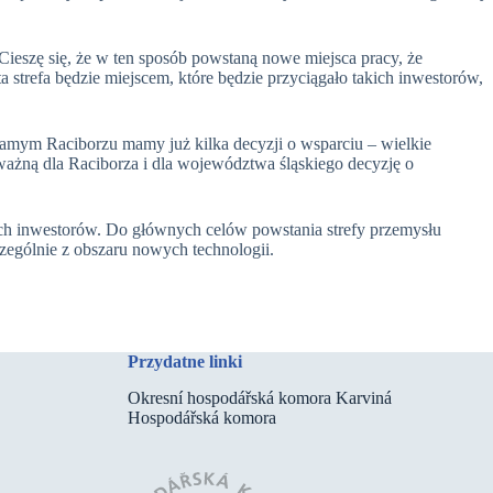
Cieszę się, że w ten sposób powstaną nowe miejsca pracy, że
strefa będzie miejscem, które będzie przyciągało takich inwestorów,
 samym Raciborzu mamy już kilka decyzji o wsparciu – wielkie
 ważną dla Raciborza i dla województwa śląskiego decyzję o
ych inwestorów. Do głównych celów powstania strefy przemysłu
zególnie z obszaru nowych technologii.
Przydatne linki
Okresní hospodářská komora Karviná
Hospodářská komora