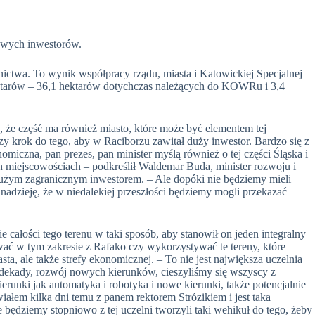
nowych inwestorów.
ctwa. To wynik współpracy rządu, miasta i Katowickiej Specjalnej
ektarów – 36,1 hektarów dotychczas należących do KOWRu i 3,4
, że część ma również miasto, które może być elementem tej
zy krok do tego, aby w Raciborzu zawitał duży inwestor. Bardzo się z
omiczna, pan prezes, pan minister myślą również o tej części Śląska i
ch miejscowościach – podkreślił Waldemar Buda, minister rozwoju i
dużym zagranicznym inwestorem. – Ale dopóki nie będziemy mieli
adzieję, że w niedalekiej przeszłości będziemy mogli przekazać
 całości tego terenu w taki sposób, aby stanowił on jeden integralny
ać w tym zakresie z Rafako czy wykorzystywać te tereny, które
a, ale także strefy ekonomicznej. – To nie jest największa uczelnia
wie dekady, rozwój nowych kierunków, cieszyliśmy się wszyscy z
erunki jak automatyka i robotyka i nowe kierunki, także potencjalnie
łem kilka dni temu z panem rektorem Strózikiem i jest taka
e będziemy stopniowo z tej uczelni tworzyli taki wehikuł do tego, żeby