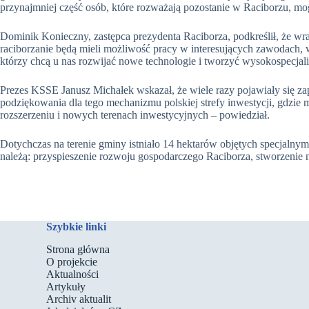
przynajmniej część osób, które rozważają pozostanie w Raciborzu, mog
Dominik Konieczny, zastępca prezydenta Raciborza, podkreślił, że wra
raciborzanie będą mieli możliwość pracy w interesujących zawodach, 
którzy chcą u nas rozwijać nowe technologie i tworzyć wysokospecjal
Prezes KSSE Janusz Michałek wskazał, że wiele razy pojawiały się za
podziękowania dla tego mechanizmu polskiej strefy inwestycji, gdzie m
rozszerzeniu i nowych terenach inwestycyjnych – powiedział.
Dotychczas na terenie gminy istniało 14 hektarów objętych specjaln
należą: przyspieszenie rozwoju gospodarczego Raciborza, stworzenie n
Szybkie linki
Strona główna
O projekcie
Aktualności
Artykuły
Archiv aktualit